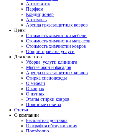
Антистатик
Парфюм
Кондиционер
Антимоль
Аренда грязезащитных ковров
Цены
Стоимость химчистки мебели
Стоимость химчистки матрасов
Стоимость химчистки ковров
Общий прайс на услуги
Для клиентов
Уборка, услуги клининга
Мытьё окон и фасадов
Аренда грязезащитных ковров
Стирка спецодежды
О мебели
О коврах
О пятнах
Этапы стирки ковров
Полезные советы
Статьи
О компании
Бесплатная доставка
География обслуживания
Портфолио