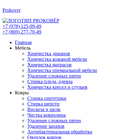
Prokover
+7 (978) 125-99-49
+7 (869) 277-70-49
Главная
Мебель
Химчистка диванов
Химчистка кожаной мебели
Химчистка матрасов
Химчистка премиальной мебели
Удаление сложных пятен
Стирка пледа, одеяла
Химчистка кресел и стульев
Ковры
Стирка синтетики
Стирка шерсти
Вискоза и шелк
Чистка ковролина
Удаление сложных пятен
Удаление запахов
Антибактериальная обработка
Оверлок ковров