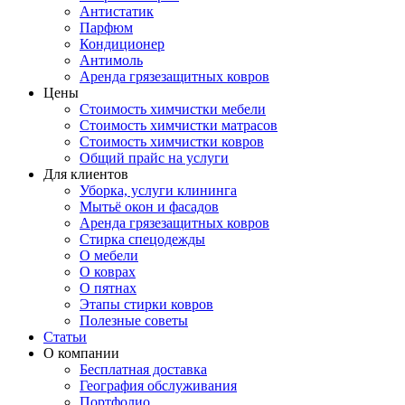
Антистатик
Парфюм
Кондиционер
Антимоль
Аренда грязезащитных ковров
Цены
Стоимость химчистки мебели
Стоимость химчистки матрасов
Стоимость химчистки ковров
Общий прайс на услуги
Для клиентов
Уборка, услуги клининга
Мытьё окон и фасадов
Аренда грязезащитных ковров
Стирка спецодежды
О мебели
О коврах
О пятнах
Этапы стирки ковров
Полезные советы
Статьи
О компании
Бесплатная доставка
География обслуживания
Портфолио