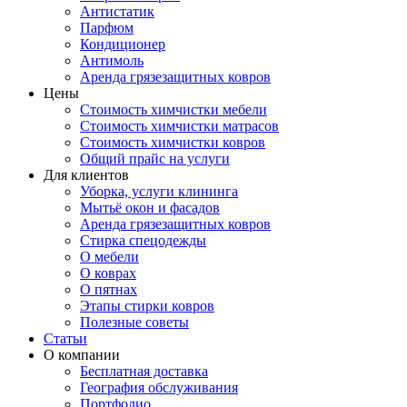
Антистатик
Парфюм
Кондиционер
Антимоль
Аренда грязезащитных ковров
Цены
Стоимость химчистки мебели
Стоимость химчистки матрасов
Стоимость химчистки ковров
Общий прайс на услуги
Для клиентов
Уборка, услуги клининга
Мытьё окон и фасадов
Аренда грязезащитных ковров
Стирка спецодежды
О мебели
О коврах
О пятнах
Этапы стирки ковров
Полезные советы
Статьи
О компании
Бесплатная доставка
География обслуживания
Портфолио